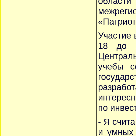
области
межреги
«Патриот
Участие 
18 до 2
Централь
учебы с
государ
разраб
интересн
по инвес
- Я счит
и умных