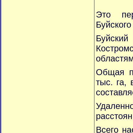
Это пе
Буйского
Буйский
Костром
областям
Общая п
тыс. га,
составля
Удаленн
расстояни
Всего на