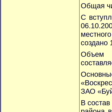
Общая чи
С вступл
06.10.2
местног
создано 
Объем 
составля
Основн
«Воскре
ЗАО «Бу
В состав
района в