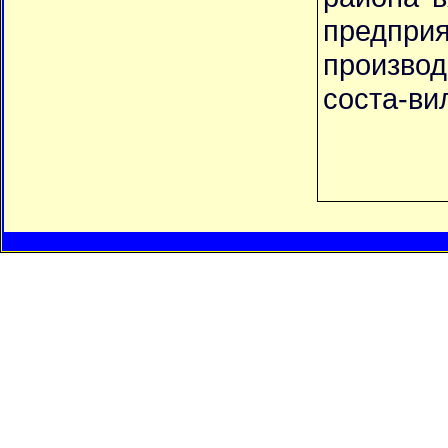
предпри
производ
соста-вил