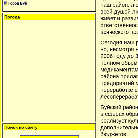
Город Буй
наш район, лю
всей душой лю
Погода
живет и разви
ответственнос
всяческого по
Сегодня наш р
но, несмотря 
2006 году до 3
полном объеме
медикаментам
района прилаг
предприятий 
переработке с
лесоперераба
Буйский район
в сферах обра
реализует кул
дополнительн
Поиск по сайту
бюджетов.